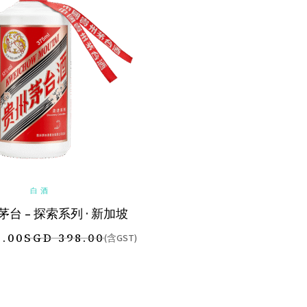
加入购物车
白酒
l 茅台 – 探索系列 · 新加坡
8.00
SGD
398.00
(含GST)